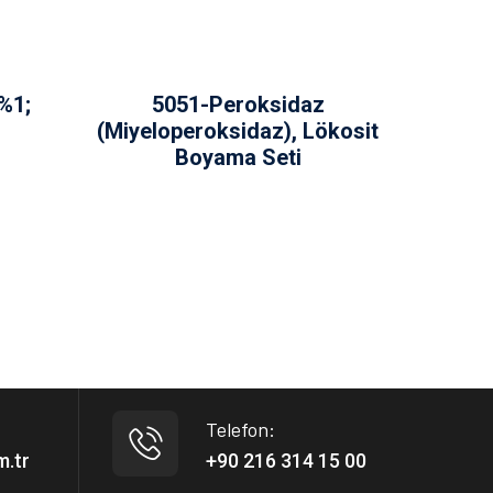
%1;
5051-Peroksidaz
(Miyeloperoksidaz), Lökosit
Boyama Seti
Telefon:
m.tr
+90 216 314 15 00