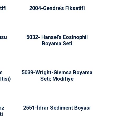
ifi
2004-Gendre’s Fiksatifi
usu
5032- Hansel’s Eosinophil
Boyama Seti
ım
5039-Wright-Giemsa Boyama
tisi)
Seti; Modifiye
az
2551-İdrar Sediment Boyası
ti