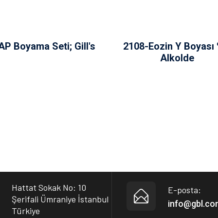
P Boyama Seti; Gill's
2108-Eozin Y Boyası 
Alkolde
Hattat Sokak No: 10
E-posta:
Şerifali Ümraniye İstanbul
info@gbl.co
Türkiye