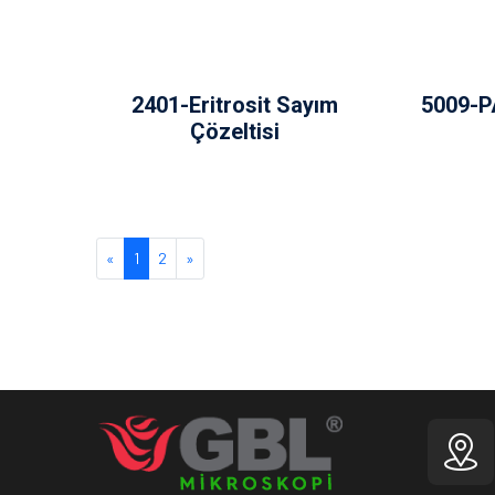
2401-Eritrosit Sayım
5009-PA
Çözeltisi
Next
Next
«
1
2
»