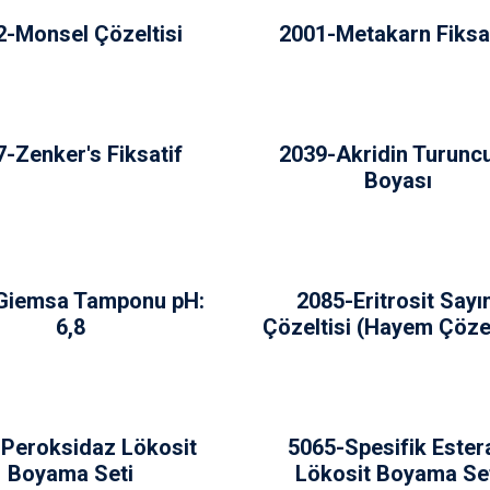
2-Monsel Çözeltisi
2001-Metakarn Fiksat
-Zenker's Fiksatif
2039-Akridin Turunc
Boyası
Giemsa Tamponu pH:
2085-Eritrosit Say
6,8
Çözeltisi (Hayem Çözel
Peroksidaz Lökosit
5065-Spesifik Ester
Boyama Seti
Lökosit Boyama Se