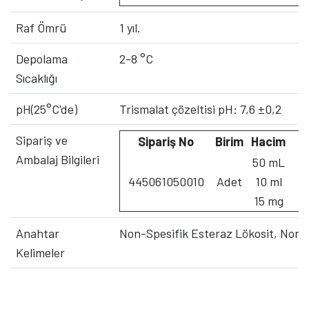
Raf Ömrü
1 yıl.
Depolama
2-8 °C
Sıcaklığı
pH(25°C'de)
Trismalat çözeltisi pH: 7,6 ±0,2
Sipariş ve
Sipariş No
Birim
Hacim
Ambalaj Bilgileri
50 mL
445061050010
Adet
10 ml
15 mg
Anahtar
Non-Spesifik Esteraz Lökosit, Non-
Kelimeler