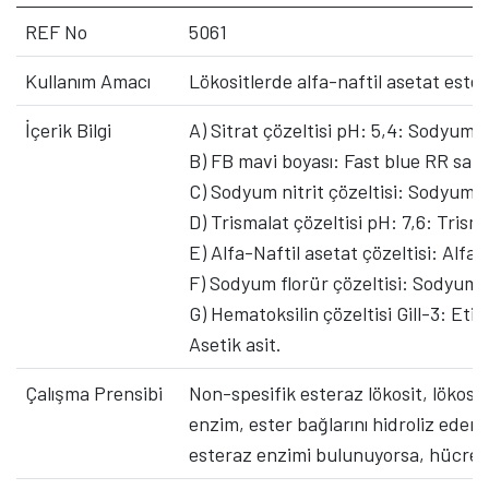
REF No
5061
Kullanım Amacı
Lökositlerde alfa-naftil asetat estera
İçerik Bilgi
A) Sitrat çözeltisi pH: 5,4: Sodyum 
B) FB mavi boyası: Fast blue RR salt
C) Sodyum nitrit çözeltisi: Sodyum n
D) Trismalat çözeltisi pH: 7,6: Trisma
E) Alfa-Naftil asetat çözeltisi: Alfa-
F) Sodyum florür çözeltisi: Sodyum 
G) Hematoksilin çözeltisi Gill-3: Eti
Asetik asit.
Çalışma Prensibi
Non-spesifik esteraz lökosit, lökosi
enzim, ester bağlarını hidroliz ederek
esteraz enzimi bulunuyorsa, hücrel