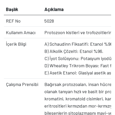
Başlık
Açıklama
REF No
5028
Kullanım Amacı
Protozoon kistleri ve trofozoitlerinin
İçerik Bilgi
A) Schaudinn Fiksatifi: Etanol %96, Gl
B) Alkolik Çözelti: Etanol %96.
C) İyot Solüsyonu: Potasyum iyodür,
D) Wheatley Trikrom Boyası: Fast fuks
E) Asetik Etanol: Glasiyal asetik asi
Çalışma Prensibi
Bağırsak protozoaları, insan hücrel
olanak tanıyan hızlı ve basit bir pr
kromatini, kromatoid cisimleri, karyoz
eritrositleri kırmızıdan mor-kırmızıy
bileşenlerin sitoplazmasını mavi-yeş