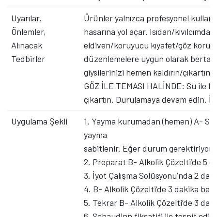
Uyarılar,
Ürünler yalnızca profesyonel kullanım 
Önlemler,
hasarına yol açar. Isıdan/kıvılcımda
Alınacak
eldiven/koruyucu kıyafet/göz koruyuc
Tedbirler
düzenlemelere uygun olarak bertara
giysilerinizi hemen kaldırın/çıkartın. 
GÖZ İLE TEMASI HALİNDE: Su ile birka
çıkartın. Durulamaya devam edin. İyi
Uygulama Şekli
1. Yayma kurumadan (hemen) A- Schaud
yayma
sabitlenir. Eğer durum gerektiriyorsa 
2. Preparat B- Alkolik Çözelti’de 5 da
3. İyot Çalışma Solüsyonu’nda 2 dakik
4. B- Alkolik Çözelti’de 3 dakika bekle
5. Tekrar B- Alkolik Çözelti’de 3 dakik
6. Schaudinn fiksatifi ile tespit edi