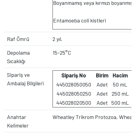
Boyanmamış veya kırmızı boyanmış k
Entamoeba coli kistleri
Raf Ömrü
2 yıl.
Depolama
15-25°C
Sıcaklığı
Sipariş ve
Sipariş No
Birim
Hacim
Ambalaj Bilgileri
445028050050
Adet
50 mL
445028050250
Adet
250 mL
445028020500
Adet
500 mL
Anahtar
Wheatley Trikrom Protozoa, Wheatl
Kelimeler