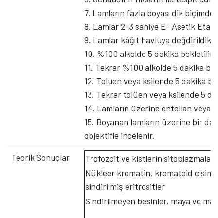
7. Lamların fazla boyası dik biçimde 
8. Lamlar 2-3 saniye E- Asetik Etanol’
9. Lamlar kâğıt havluya değdirildikt
10. %100 alkolde 5 dakika bekletilir.
11. Tekrar %100 alkolde 5 dakika bekl
12. Toluen veya ksilende 5 dakika bekl
13. Tekrar tolüen veya ksilende 5 dak
14. Lamların üzerine entellan veya d
15. Boyanan lamların üzerine bir da
objektifle incelenir.
Teorik Sonuçlar
Trofozoit ve kistlerin sitoplazmaları
Nükleer kromatin, kromatoid cisimci
sindirilmiş eritrositler
Sindirilmeyen besinler, maya ve man