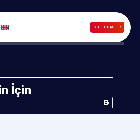
GBL.COM.TR
n İçin