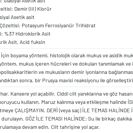
: Glasiyal Asetik asit
ltisi: Demir (III) Klorür
siyal Asetik asit
Çözeltisi: Potasyum Ferrosiyanür Trihidrat
si: %37 Hidroklorik Asit
rik Asit, Acid fuksin
 İçin boyama yöntemi, histolojik olarak mukus ve asidik muko
u yöntem, mukus içeren hücreleri ve dokuları tanımlamak ve i
olisakkaritlerin ve mukusların demir iyonlarına bağlanmasını
dıktan sonra, bir Prusya mavisi reaksiyonu ile görselleştiril
buhar. Kansere yol açabilir. Ciddi cilt yanıklarına ve göz ha
koruyucu kullanın. Maruz kalınma veya etkileşme halinde 
a etmeye ÇALIŞMAYIN. DERİ (veya saç) İLE TEMAS HALİNDE İSE
ile durulayın. GÖZ İLE TEMASI HALİNDE: Su ile birkaç dakika 
urulamaya devam edin. Cilt tahrişine yol açar.