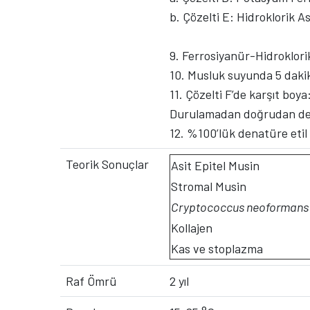
b. Çözelti E: Hidroklorik A
9. Ferrosiyanür-Hidroklorik
10. Musluk suyunda 5 daki
11. Çözelti F’de karşıt boy
Durulamadan doğrudan deh
12. %100’lük denatüre etil a
Teorik Sonuçlar
Asit Epitel Musin
Stromal Musin
Cryptococcus neoformans
Kollajen
Kas ve stoplazma
Raf Ömrü
2 yıl