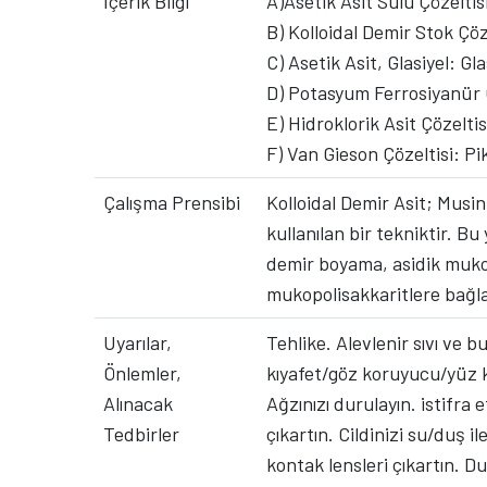
İçerik Bilgi
A)Asetik Asit Sulu Çözeltisi
B) Kolloidal Demir Stok Çöze
C) Asetik Asit, Glasiyel: Gla
D) Potasyum Ferrosiyanür 
E) Hidroklorik Asit Çözelti
F) Van Gieson Çözeltisi: Pik
Çalışma Prensibi
Kolloidal Demir Asit; Musin
kullanılan bir tekniktir. B
demir boyama, asidik mukop
mukopolisakkaritlere bağlan
Uyarılar,
Tehlike. Alevlenir sıvı ve 
Önlemler,
kıyafet/göz koruyucu/yüz 
Alınacak
Ağzınızı durulayın. istifr
Tedbirler
çıkartın. Cildinizi su/duş 
kontak lensleri çıkartın. D