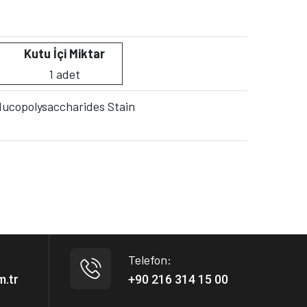
Kutu İçi Miktar
1 adet
d Mucopolysaccharides Stain
Telefon:
m.tr
+90 216 314 15 00