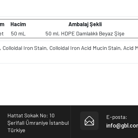
im
Hacim
Ambalaj Şekli
et
50 mL
50 ml, HDPE Damlalıklı Beyaz Şişe
, Colloidal Iron Stain, Colloidal Iron Acid Mucin Stain, Aci
Hattat Sokak No: 10
E-posta:
Şerifali Ümraniye İstanbul
info@gbl.co
Türkiye