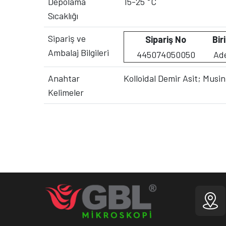
Depolama
15-25 °C
Sıcaklığı
Sipariş ve
Sipariş No
Bir
Ambalaj Bilgileri
445074050050
Ad
Anahtar
Kolloidal Demir Asit; Musin
Kelimeler