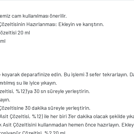
iz cam kullanılması önerilir.
özeltisinin Hazırlanması: Ekleyin ve karıştırın.
özeltisi 20 ml
 ml
ne koyarak deparafinize edin. Bu işlemi 3 sefer tekrarlayın.
ıtılmış su ile iyice yıkayın.
zeltisi, %12)’ya 30 sn süreyle yerleştirin.
ayın.
Çözeltisine 30 dakika süreyle yerleştirin.
Asit Çözeltisi, %12) ile her biri 3’er dakika olacak şekilde yık
 Asit Çözeltisini kullanmadan hemen önce hazırlayın. Ekleyin
rosiyanür Çözeltisi, %2 20 ml