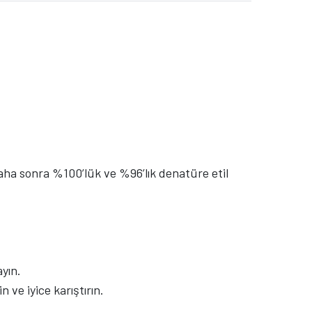
 Daha sonra %100’lük ve %96’lık denatüre etil
ayın.
 ve iyice karıştırın.