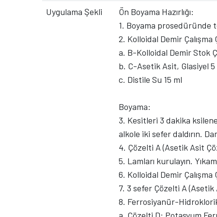
Uygulama Şekli
Ön Boyama Hazırlığı:
1. Boyama prosedüründe tem
2. Kolloidal Demir Çalışma Ç
a. B-Kolloidal Demir Stok Ç
b. C-Asetik Asit, Glasiyel 5
c. Distile Su 15 ml
Boyama:
3. Kesitleri 3 dakika ksile
alkole iki sefer daldırın. Dam
4. Çözelti A (Asetik Asit Çö
5. Lamları kurulayın. Yıkam
6. Kolloidal Demir Çalışma 
7. 3 sefer Çözelti A (Asetik 
8. Ferrosiyanür-Hidroklorik
a. Çözelti D: Potasyum Fer