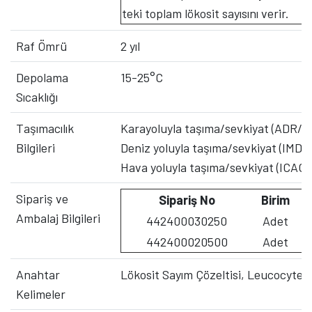
teki toplam lökosit sayısını verir.
Raf Ömrü
2 yıl
Depolama
15-25°C
Sıcaklığı
Taşımacılık
Karayoluyla taşıma/sevkiyat (ADR/RID
Bilgileri
Deniz yoluyla taşıma/sevkiyat (IMDG) 
Hava yoluyla taşıma/sevkiyat (ICAO/I
Sipariş ve
Sipariş No
Birim
Ambalaj Bilgileri
442400030250
Adet
442400020500
Adet
Anahtar
Lökosit Sayım Çözeltisi, Leucocyte C
Kelimeler