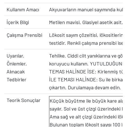
Kullanım Amacı
Akyuvarların manuel sayımında kullan
İçerik Bilgi
Metilen mavisi, Glasiyel asetik asit,
Çalışma Prensibi
Lökosit sayım çözeltisi, lökositlerin 
testidir. Renkli çalışma prensibi ise
Uyarılar,
Tehlike. Ciddi cilt yanıklarına ve g
Önlemler,
koruyucu kullanın. YUTULDUĞUNDA: A
Alınacak
TEMAS HALİNDE İSE: Kirlenmiş tüm giy
Tedbirler
İLE TEMASI HALİNDE: Su ile birkaç da
çıkartın. Durulamaya devam edin.
Teorik Sonuçlar
Küçük büyütme ile büyük kare alanda
sayılır. Sol ve üst çizgi üzerindeki lö
Ama sağ ve alt çizgi üzerindeki löko
Bulunan toplam lökosit sayısı 100 ile