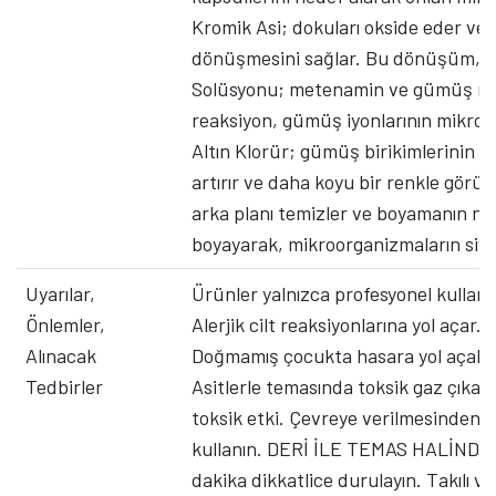
Kromik Asi; dokuları okside eder ve d
dönüşmesini sağlar. Bu dönüşüm, g
Solüsyonu; metenamin ve gümüş nitra
reaksiyon, gümüş iyonlarının mikroo
Altın Klorür; gümüş birikimlerinin dah
artırır ve daha koyu bir renkle görü
arka planı temizler ve boyamanın netl
boyayarak, mikroorganizmaların siyah
Uyarılar,
Ürünler yalnızca profesyonel kullanı
Önlemler,
Alerjik cilt reaksiyonlarına yol açar.
Alınacak
Doğmamış çocukta hasara yol açabilir.
Tedbirler
Asitlerle temasında toksik gaz çıkarı
toksik etki. Çevreye verilmesinden
kullanın. DERİ İLE TEMAS HALİNDE İ
dakika dikkatlice durulayın. Takılı 