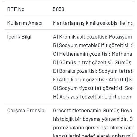
REF No
5058
Kullanım Amacı
Mantarların ışık mikroskobisi ile ince
İçerik Bilgi
A) Kromik asit çözeltisi: Potasyum 
B) Sodyum metabisülfit çözeltisi: S
C) Methenamin çözeltisi: Methenam
D) Gümüş nitrat çözeltisi: Gümüş ni
E) Boraks çözeltisi: Sodyum tetrabo
F) Altın klorür çözeltisi: Altın (III) kl
G) Sodyum tiyosülfat çözeltisi: Sod
H) Açık yeşil çözeltisi: Light green S
Çalışma Prensibi
Grocott Methenamin Gümüş Boyama Ki
histolojik bir boyama yöntemidir. Öze
protozoaların görselleştirilmesi amac
kapsüllerini hedef alarak onları mik