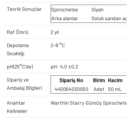
Teorik Sonuçlar
Spirochetes
Siyah
Arka alanlar
Soluk sarıdan açı
Raf Ömrü
2 yıl
Depolama
2-8 °C
Sıcaklığı
pH(25°C'de)
pH: 4,0 ±0,2
Sipariş ve
Sipariş No
Birim
Hacim
Ambalaj Bilgileri
445064030050
Adet
50 mL
Anahtar
Warthin Starry Gümüş Spirochetes
Kelimeler