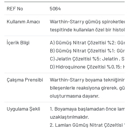
REF No
5064
Kullanım Amacı
Warthin-Starry gümüş spiroketler boy
tespitinde kullanılan özel bir histol
İçerik Bilgi
A) Gümüş Nitrat Çözeltisi %2: Gümüş 
B) Gümüş Nitrat Çözeltisi %1: Gümüş 
C) Jelatin Çözeltisi %5: Jelatin , Sitr
D) Hidroquinone Çözeltisi %0,15: Hid
Çalışma Prensibi
Warthin-Starry boyama tekniğinin ça
bileşenlerle reaksiyona girerek, gü
oluşturmasına dayanır.
Uygulama Şekli
1. Boyamaya başlamadan önce lamdaki
uzaklaştırılmalıdır.
2. Lamları Gümüş Nitrat Çözeltisi % 