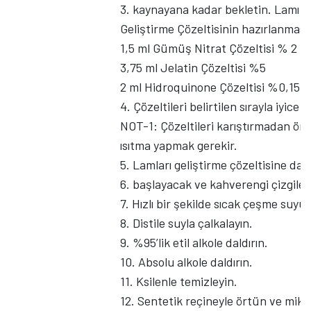
3. kaynayana kadar bekletin. Lamı çö
Geliştirme Çözeltisinin hazırlanması
1,5 ml Gümüş Nitrat Çözeltisi % 2
3,75 ml Jelatin Çözeltisi %5
2 ml Hidroquinone Çözeltisi %0,15
4. Çözeltileri belirtilen sırayla iyice
NOT-1: Çözeltileri karıştırmadan önc
ısıtma yapmak gerekir.
5. Lamları geliştirme çözeltisine da
6. başlayacak ve kahverengi çizgiler
7. Hızlı bir şekilde sıcak çeşme suyuy
8. Distile suyla çalkalayın.
9. %95’lik etil alkole daldırın.
10. Absolu alkole daldırın.
11. Ksilenle temizleyin.
12. Sentetik reçineyle örtün ve mikr