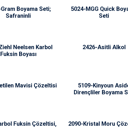
-Gram Boyama Seti;
5024-MGG Quick Boy
Safraninli
Seti
Ziehl Neelsen Karbol
2426-Asitli Alkol
Fuksin Boyası
tilen Mavisi Çözeltisi
5109-Kinyoun Asid
Dirençliler Boyama S
rbol Fuksin Çözeltisi,
2090-Kristal Moru Çöze