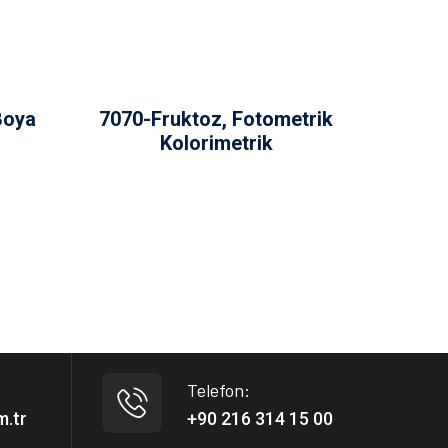
Boya
7070-Fruktoz, Fotometrik
Kolorimetrik
Telefon:
m.tr
+90 216 314 15 00