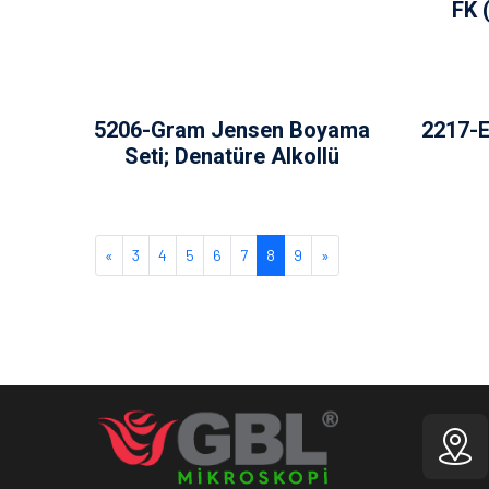
FK 
5206-Gram Jensen Boyama
2217-E
Seti; Denatüre Alkollü
Next
Next
«
3
4
5
6
7
8
9
»