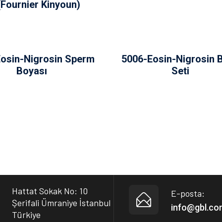
(Fournier Kinyoun)
osin-Nigrosin Sperm
5006-Eosin-Nigrosin 
Boyası
Seti
Hattat Sokak No: 10
E-posta:
Şerifali Ümraniye İstanbul
info@gbl.co
Türkiye